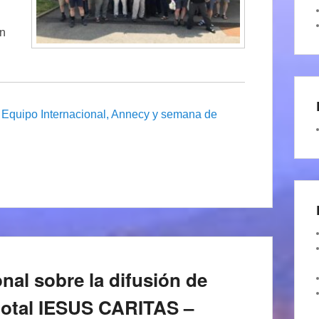
en
l Equipo Internacional, Annecy y semana de
nal sobre la difusión de
dotal IESUS CARITAS –