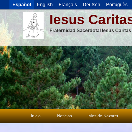
Español
English
Français
Deutsch
Português
Iesus Carita
Fraternidad Sacerdotal Iesus Carita
Menú
Inicio
Noticias
Mes de Nazaret
principal