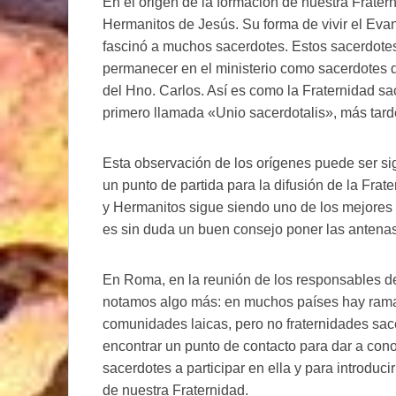
En el origen de la formación de nuestra Frater
Hermanitos de Jesús. Su forma de vivir el Eva
fascinó a muchos sacerdotes. Estos sacerdotes 
permanecer en el ministerio como sacerdotes d
del Hno. Carlos. Así es como la Fraternidad sa
primero llamada «Unio sacerdotalis», más tard
Esta observación de los orígenes puede ser sig
un punto de partida para la difusión de la Frat
y Hermanitos sigue siendo uno de los mejores 
es sin duda un buen consejo poner las antenas
En Roma, en la reunión de los responsables de 
notamos algo más: en muchos países hay ramas 
comunidades laicas, pero no fraternidades sac
encontrar un punto de contacto para dar a cono
sacerdotes a participar en ella y para introduc
de nuestra Fraternidad.