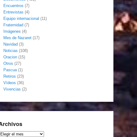
Encuentros
(7)
Entrevistas
(4)
Equipo internacional
(11)
Fraternidad
(7)
Imágenes
(4)
Mes de Nazaret
(17)
Navidad
(3)
Noticias
(108)
Oracion
(15)
Otros
(27)
Pascua
(1)
Retiros
(23)
Vídeos
(36)
Vivencias
(2)
Archivos
Archivos