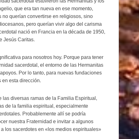
nidad sacerdotal estuvieron las Hermanitas y los
ngelio, que era tan nueva en ese momento,
no querían convertirse en religiosos, sino
iocesanos, pero querían vivir algo del carisma
cerdotal nació en Francia en la década de 1950,
e Jesús Caritas.
nificativa para nosotros hoy. Porque para tener
ernidad sacerdotal, el entorno de las Hermanitas
apoyos. Por lo tanto, para nuevas fundaciones
 en esta dirección.
las diversas ramas de la Familia Espiritual,
de la familia espiritual, especialmente
erdotales. Probablemente allí se podría
cer nuestra Fraternidad e invitar a algunos
ir a los sacerdotes en «los medios espirituales»