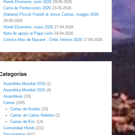
Horeb Ekumene, junio 2026
29-05-2026
Carta de Pentecostés 2026
23-05-2026
(Italiano) Piccoli Fratelli di Jesus Caritas, maggio 2026
20-05-2026
Horeb Ekumene, mayo 2026
27-04-2026
Nota de apoyo al Papa León
24-04-2026
Crónica Mes de Nazaret , Chile, febrero 2026
17-04-2026
Categorías
Asamblea Mundial 2019
(1)
Asamblea Mundial 2025
(4)
Asambleas
(18)
Cartas
(109)
Cartas de Aurelio
(33)
Cartas de Carlos Roberto
(2)
Cartas de Eric
(14)
Comunidad Horeb
(211)
Documentos
(421)