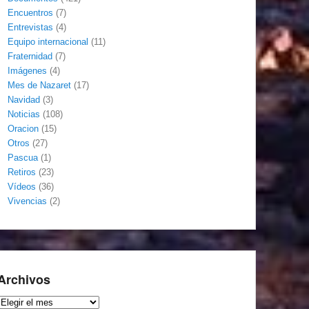
Encuentros
(7)
Entrevistas
(4)
Equipo internacional
(11)
Fraternidad
(7)
Imágenes
(4)
Mes de Nazaret
(17)
Navidad
(3)
Noticias
(108)
Oracion
(15)
Otros
(27)
Pascua
(1)
Retiros
(23)
Vídeos
(36)
Vivencias
(2)
Archivos
Archivos