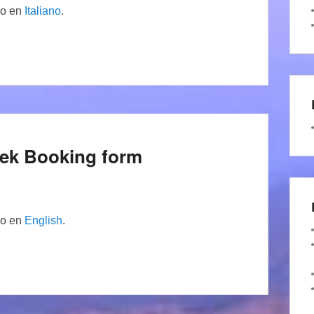
lo en
Italiano
.
eek Booking form
lo en
English
.