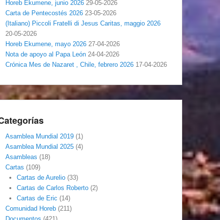
Horeb Ekumene, junio 2026
29-05-2026
Carta de Pentecostés 2026
23-05-2026
(Italiano) Piccoli Fratelli di Jesus Caritas, maggio 2026
20-05-2026
Horeb Ekumene, mayo 2026
27-04-2026
Nota de apoyo al Papa León
24-04-2026
Crónica Mes de Nazaret , Chile, febrero 2026
17-04-2026
Categorías
Asamblea Mundial 2019
(1)
Asamblea Mundial 2025
(4)
Asambleas
(18)
Cartas
(109)
Cartas de Aurelio
(33)
Cartas de Carlos Roberto
(2)
Cartas de Eric
(14)
Comunidad Horeb
(211)
Documentos
(421)