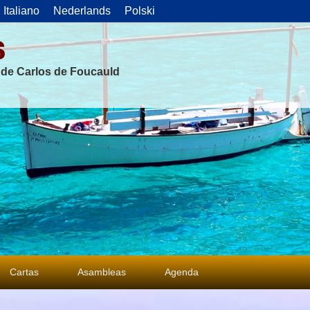
Italiano
Nederlands
Polski
s
s de Carlos de Foucauld
Cartas
Asambleas
Agenda