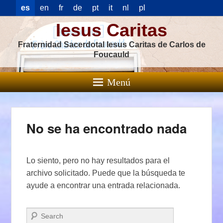
es
en
fr
de
pt
it
nl
pl
Iesus Caritas
Fraternidad Sacerdotal Iesus Caritas de Carlos de
Foucauld
Menú
No se ha encontrado nada
Lo siento, pero no hay resultados para el
archivo solicitado. Puede que la búsqueda te
ayude a encontrar una entrada relacionada.
Buscar