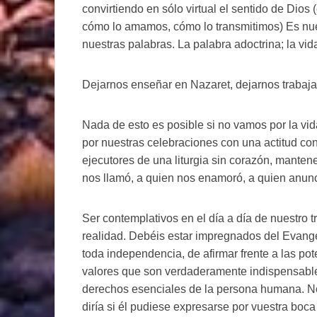
convirtiendo en sólo virtual el sentido de Di
cómo lo amamos, cómo lo transmitimos) Es nues
nuestras palabras. La palabra adoctrina; la vi
Dejarnos enseñar en Nazaret, dejarnos trabaja
Nada de esto es posible si no vamos por la vida
por nuestras celebraciones con una actitud co
ejecutores de una liturgia sin corazón, mantene
nos llamó, a quien nos enamoró, a quien anun
Ser contemplativos en el día a día de nuestro 
realidad. Debéis estar impregnados del Evange
toda independencia, de afirmar frente a las po
valores que son verdaderamente indispensables
derechos esenciales de la persona humana. No 
diría si él pudiese expresarse por vuestra boca