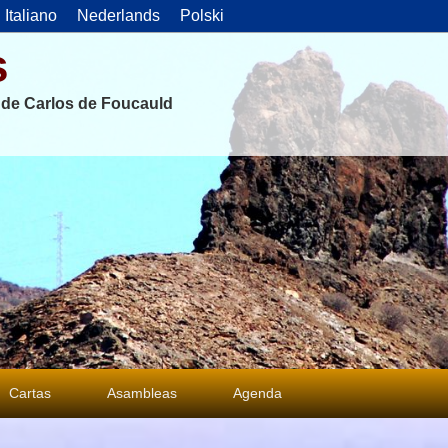
Italiano
Nederlands
Polski
s
s de Carlos de Foucauld
Cartas
Asambleas
Agenda