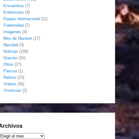
Encuentros
(7)
Entrevistas
(4)
Equipo internacional
(11)
Fraternidad
(7)
Imágenes
(4)
Mes de Nazaret
(17)
Navidad
(3)
Noticias
(108)
Oracion
(15)
Otros
(27)
Pascua
(1)
Retiros
(23)
Vídeos
(36)
Vivencias
(2)
Archivos
Archivos