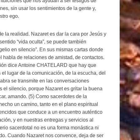
Intuiciones que nos ayudan a ser testigos de
ones, sin usar los sentimientos de la gente y,
stro ego.
 la realidad. Nazaret es dar la cara por Jesús y
sentido “vida oculta”, se puede también
gelio en silencio”. En sus mismas cartas donde
 habla de relaciones de amistad, de contactos.
stión dice Antoine CHATELARD que hay que
 el lugar de la comunicación, de la escucha, del
alabra se transmite en las conversaciones
 el silencio, porque Nazaret es gritar la buena
icar, amando. (5) Como sacerdotes de la
echo un camino, tanto en el plano espiritual
vencidos que conduce a un encuentro auténtico
ción, y en nuestras entregas y servicios al
erio sacerdotal no es una forma monástica ni
o. Cuando Nazaret nos convence, deja de ser