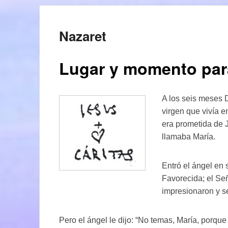
Nazaret
Lugar y momento par
A los seis meses 
virgen que vivía e
era prometida de J
llamaba María.
Entró el ángel en s
Favorecida; el Señ
impresionaron y s
Pero el ángel le dijo: “No temas, María, porqu