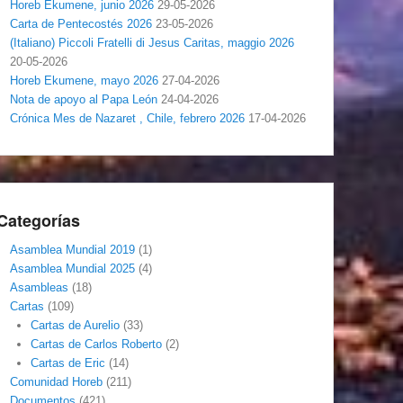
Horeb Ekumene, junio 2026
29-05-2026
Carta de Pentecostés 2026
23-05-2026
(Italiano) Piccoli Fratelli di Jesus Caritas, maggio 2026
20-05-2026
Horeb Ekumene, mayo 2026
27-04-2026
Nota de apoyo al Papa León
24-04-2026
Crónica Mes de Nazaret , Chile, febrero 2026
17-04-2026
Categorías
Asamblea Mundial 2019
(1)
Asamblea Mundial 2025
(4)
Asambleas
(18)
Cartas
(109)
Cartas de Aurelio
(33)
Cartas de Carlos Roberto
(2)
Cartas de Eric
(14)
Comunidad Horeb
(211)
Documentos
(421)