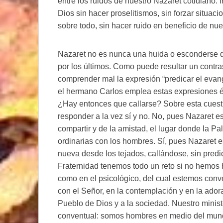
entre los ruidos de nuestro Nazaret cotidiano. 
Dios sin hacer proselitismos, sin forzar situaci
sobre todo, sin hacer ruido en beneficio de nue
Nazaret no es nunca una huida o esconderse de
por los últimos. Como puede resultar un contra
comprender mal la expresión “predicar el evan
el hermano Carlos emplea estas expresiones él
¿Hay entonces que callarse? Sobre esta cue
responder a la vez sí y no. No, pues Nazaret es
compartir y de la amistad, el lugar donde la P
ordinarias con los hombres. Sí, pues Nazaret es
nueva desde los tejados, callándose, sin pred
Fraternidad tenemos todo un reto si no hemos h
como en el psicológico, del cual estemos con
con el Señor, en la contemplación y en la adora
Pueblo de Dios y a la sociedad. Nuestro minist
conventual: somos hombres en medio del mund