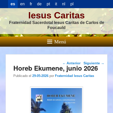
es
en
fr
de
pt
it
nl
pl
Iesus Caritas
Fraternidad Sacerdotal Iesus Caritas de Carlos de
Foucauld
Menú
Navegación de
←
Anterior
Siguiente
→
Horeb Ekumene, junio 2026
entradas
Publicado el
29-05-2026
por
Fraternidad Iesus Caritas