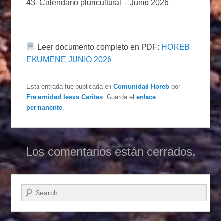
43- Calendario pluricultural – Junio 2026
Leer documento completo en PDF:
HOREB
EKUMENE JUNIO 2026
Esta entrada fue publicada en
Comunidad Horeb
por
Fraternidad Iesus Caritas
. Guarda el
enlace
permanente
.
Los comentarios están cerrados.
Buscar