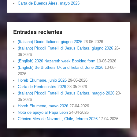
Carta de Buenos Aires, mayo 2025
Entradas recientes
(Italiano) Diario Italiano, giugno 2026
26-06-2026
(Italiano) Piccoli Fratelli di Jesus Caritas, giugno 2026
26-
06-2026
(English) 2026 Nazareth week Booking form
10-06-2026
(English) Be Brothers Uk and Ireland, June 2026
10-06-
2026
Horeb Ekumene, junio 2026
29-05-2026
Carta de Pentecostés 2026
23-05-2026
(Italiano) Piccoli Fratelli di Jesus Caritas, maggio 2026
20-
05-2026
Horeb Ekumene, mayo 2026
27-04-2026
Nota de apoyo al Papa León
24-04-2026
Crónica Mes de Nazaret , Chile, febrero 2026
17-04-2026