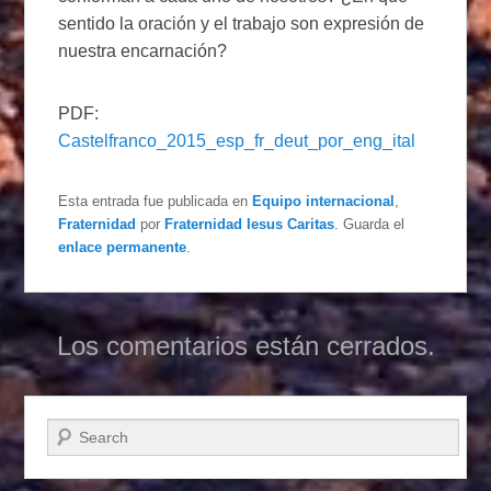
sentido la oración y el trabajo son expresión de
nuestra encarnación?
PDF:
Castelfranco_2015_esp_fr_deut_por_eng_ital
Esta entrada fue publicada en
Equipo internacional
,
Fraternidad
por
Fraternidad Iesus Caritas
. Guarda el
enlace permanente
.
Los comentarios están cerrados.
Buscar