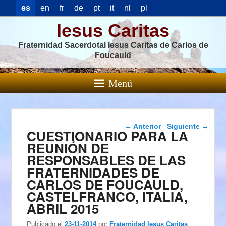
es
en
fr
de
pt
it
nl
pl
Iesus Caritas
Fraternidad Sacerdotal Iesus Caritas de Carlos de
Foucauld
Menú
Navegación de
←
Anterior
Siguiente
→
CUESTIONARIO PARA LA
entradas
REUNIÓN DE
RESPONSABLES DE LAS
FRATERNIDADES DE
CARLOS DE FOUCAULD,
CASTELFRANCO, ITALIA,
ABRIL 2015
Publicado el
23-11-2014
por
Fraternidad Iesus Caritas