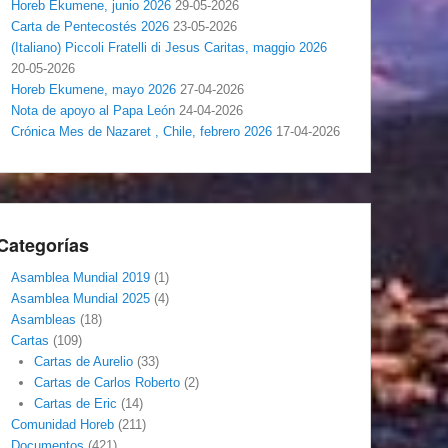
Horeb Ekumene, junio 2026
29-05-2026
Carta de Pentecostés 2026
23-05-2026
(Italiano) Piccoli Fratelli di Jesus Caritas, maggio 2026
20-05-2026
Horeb Ekumene, mayo 2026
27-04-2026
Nota de apoyo al Papa León
24-04-2026
Crónica Mes de Nazaret , Chile, febrero 2026
17-04-2026
Categorías
Asamblea Mundial 2019
(1)
Asamblea Mundial 2025
(4)
Asambleas
(18)
Cartas
(109)
Cartas de Aurelio
(33)
Cartas de Carlos Roberto
(2)
Cartas de Eric
(14)
Comunidad Horeb
(211)
Documentos
(421)