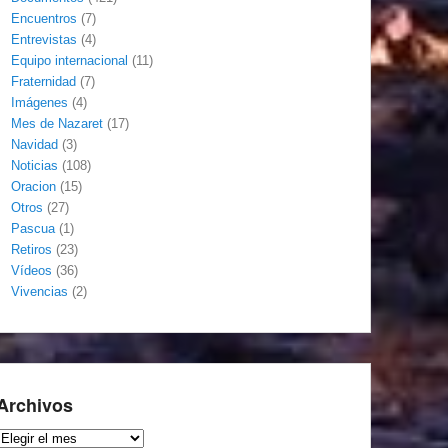
Encuentros
(7)
Entrevistas
(4)
Equipo internacional
(11)
Fraternidad
(7)
Imágenes
(4)
Mes de Nazaret
(17)
Navidad
(3)
Noticias
(108)
Oracion
(15)
Otros
(27)
Pascua
(1)
Retiros
(23)
Vídeos
(36)
Vivencias
(2)
Archivos
Archivos