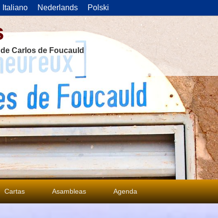
Italiano
Nederlands
Polski
s
s de Carlos de Foucauld
Cartas
Asambleas
Agenda