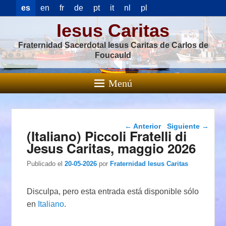
es
en
fr
de
pt
it
nl
pl
Iesus Caritas
Fraternidad Sacerdotal Iesus Caritas de Carlos de
Foucauld
Menú
Navegación de
←
Anterior
Siguiente
→
(Italiano) Piccoli Fratelli di
entradas
Jesus Caritas, maggio 2026
Publicado el
20-05-2026
por
Fraternidad Iesus Caritas
Disculpa, pero esta entrada está disponible sólo
en
Italiano
.