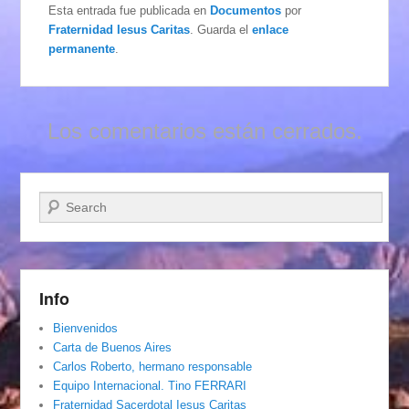
Esta entrada fue publicada en
Documentos
por
Fraternidad Iesus Caritas
. Guarda el
enlace
permanente
.
Los comentarios están cerrados.
Buscar
Info
Bienvenidos
Carta de Buenos Aires
Carlos Roberto, hermano responsable
Equipo Internacional. Tino FERRARI
Fraternidad Sacerdotal Iesus Caritas