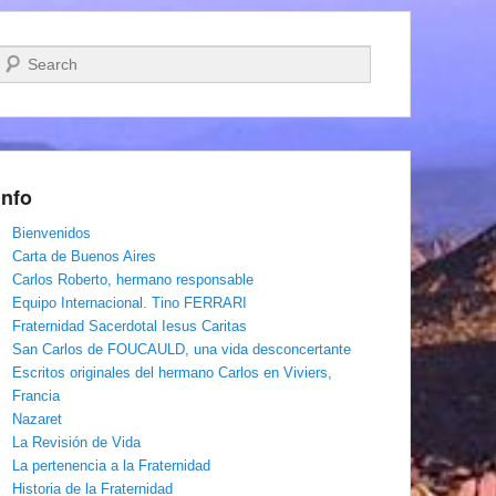
Buscar
Info
Bienvenidos
Carta de Buenos Aires
Carlos Roberto, hermano responsable
Equipo Internacional. Tino FERRARI
Fraternidad Sacerdotal Iesus Caritas
San Carlos de FOUCAULD, una vida desconcertante
Escritos originales del hermano Carlos en Viviers,
Francia
Nazaret
La Revisión de Vida
La pertenencia a la Fraternidad
Historia de la Fraternidad