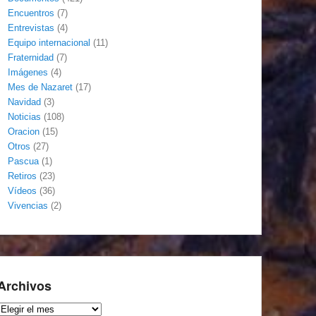
Encuentros
(7)
Entrevistas
(4)
Equipo internacional
(11)
Fraternidad
(7)
Imágenes
(4)
Mes de Nazaret
(17)
Navidad
(3)
Noticias
(108)
Oracion
(15)
Otros
(27)
Pascua
(1)
Retiros
(23)
Vídeos
(36)
Vivencias
(2)
Archivos
Archivos