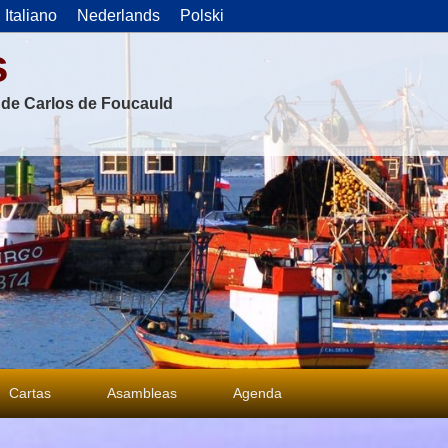
Italiano
Nederlands
Polski
s
s de Carlos de Foucauld
Cartas
Asambleas
Agenda