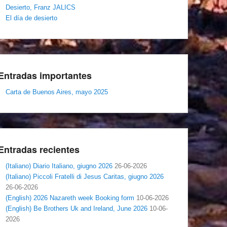
Desierto, Franz JALICS
El día de desierto
Entradas importantes
Carta de Buenos Aires, mayo 2025
Entradas recientes
(Italiano) Diario Italiano, giugno 2026
26-06-2026
(Italiano) Piccoli Fratelli di Jesus Caritas, giugno 2026
26-06-2026
(English) 2026 Nazareth week Booking form
10-06-2026
(English) Be Brothers Uk and Ireland, June 2026
10-06-
2026