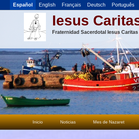
Español
English
Français
Deutsch
Português
Iesus Carita
Fraternidad Sacerdotal Iesus Carita
Menú
Inicio
Noticias
Mes de Nazaret
principal