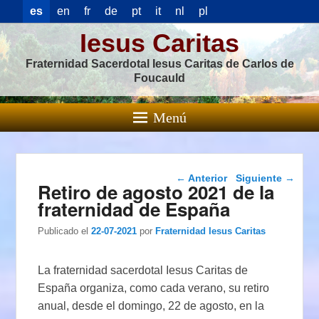
es
en
fr
de
pt
it
nl
pl
Iesus Caritas
Fraternidad Sacerdotal Iesus Caritas de Carlos de
Foucauld
Menú
Navegación de
←
Anterior
Siguiente
→
Retiro de agosto 2021 de la
entradas
fraternidad de España
Publicado el
22-07-2021
por
Fraternidad Iesus Caritas
La fraternidad sacerdotal Iesus Caritas de
España organiza, como cada verano, su retiro
anual, desde el domingo, 22 de agosto, en la