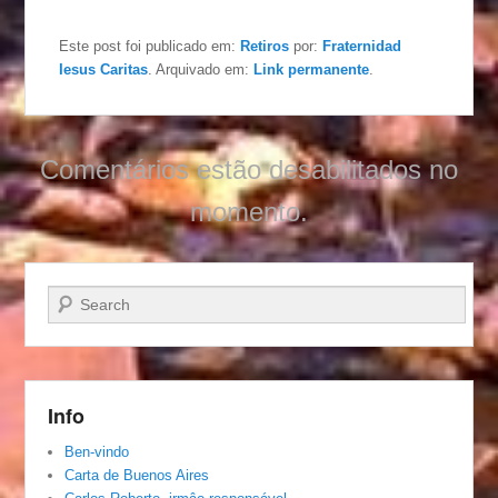
Este post foi publicado em:
Retiros
por:
Fraternidad
Iesus Caritas
. Arquivado em:
Link permanente
.
Comentários estão desabilitados no
momento.
Pesquisar…
Info
Ben-vindo
Carta de Buenos Aires