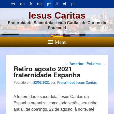
es
en
fr
de
pt
it
nl
pl
Iesus Caritas
Fraternidade Sacerdotal Iesus Caritas de Carlos de
Foucauld
Menu
Navegação das
←
Anterior
Próximo
→
Retiro agosto 2021
postagens
fraternidade Espanha
Postado em:
22/07/2021
por:
Fraternidad Iesus Caritas
A fraternidade sacerdotal Iesus Caritas da
Espanha organiza, como todo verão, seu retiro
anual, de domingo, 22 de agosto, à noite, até