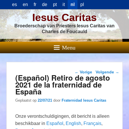
es
en
fr
de
pt
it
nl
pl
Iesus Caritas
Broederschap van Priesters Iesus Caritas van
Charles de Foucauld
Menu
Berichtnavigatie
←
Vorige
Volgende
→
(Español) Retiro de agosto
2021 de la fraternidad de
España
Geplaatst op
22/07/21
door
Fraternidad Iesus Caritas
Onze verontschuldigingen, dit bericht is alleen
beschikbaar in
Español
,
English
,
Français
,