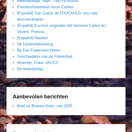
Internationaal Team. Tino FERRARI
Priestersfraterniteit Iesus Caritas
(Español) San Carlos de FOUCAULD, una vida
desconcertante
(Español) Escritos originales del hermano Carlos en
Viviers, Francia
(Español) Nazaret
De Levensherziening
Bij Een Fraterniteit Horen
Geschiedenis van de Fraterniteit
Woestijn, Franz JALICS
De woestijndag
Aanbevolen berichten
Brief uit Buenos Aires, mei 2025