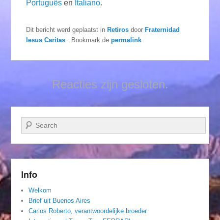
Português
en
Italiano
.
Dit bericht werd geplaatst in
Retiros
door
Fraternidad
Iesus Caritas
. Bookmark de
permalink
.
Reacties zijn gesloten.
Zoeken
Info
Welkom
Brief uit Buenos Aires
Carlos Roberto, verantwoordelijke broeder