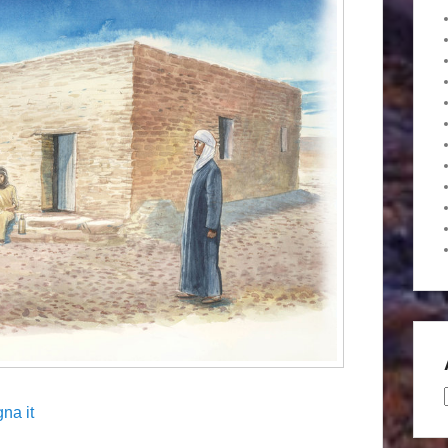
gna it