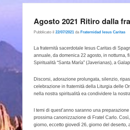
Agosto 2021 Ritiro dalla fr
Pubblicato il
22/07/2021
da
Fraternidad Iesus Caritas
La fraternità sacerdotale Iesus Caritas di Spagn
annuale, da domenica 22 agosto, in notturna, f
Spiritualità “Santa María” (Javerianas), a Gala
Discorsi, adorazione prolungata, silenzio, ripass
celebrazione in fraternità della Liturgia delle O
nella nostra spiritualità ea condividere la nostra
I temi di quest’anno saranno una preparazione i
prossima canonizzazione di Fratel Carlo. Così, 
giorno, eccetto giovedì 26, giorno del deserto,