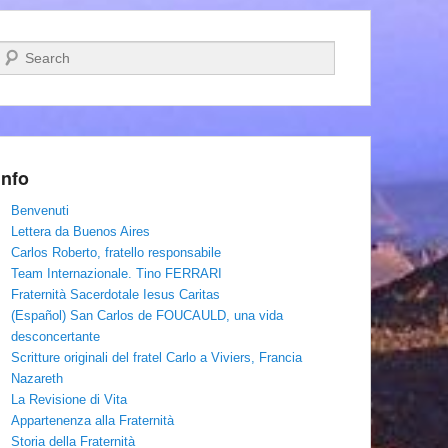
Cerca
Info
Benvenuti
Lettera da Buenos Aires
Carlos Roberto, fratello responsabile
Team Internazionale. Tino FERRARI
Fraternità Sacerdotale Iesus Caritas
(Español) San Carlos de FOUCAULD, una vida
desconcertante
Scritture originali del fratel Carlo a Viviers, Francia
Nazareth
La Revisione di Vita
Appartenenza alla Fraternità
Storia della Fraternità