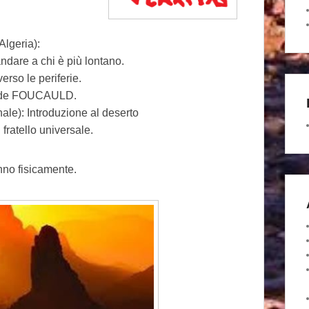
lgeria):
dare a chi è più lontano.
erso le periferie.
lo de FOUCAULD.
le): Introduzione al deserto
atello universale.
nno fisicamente.