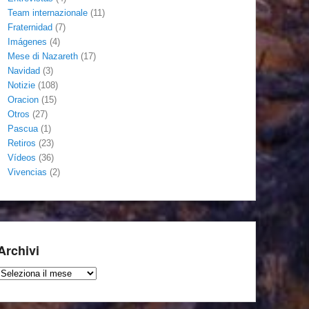
Team internazionale
(11)
Fraternidad
(7)
Imágenes
(4)
Mese di Nazareth
(17)
Navidad
(3)
Notizie
(108)
Oracion
(15)
Otros
(27)
Pascua
(1)
Retiros
(23)
Vídeos
(36)
Vivencias
(2)
Archivi
Archivi