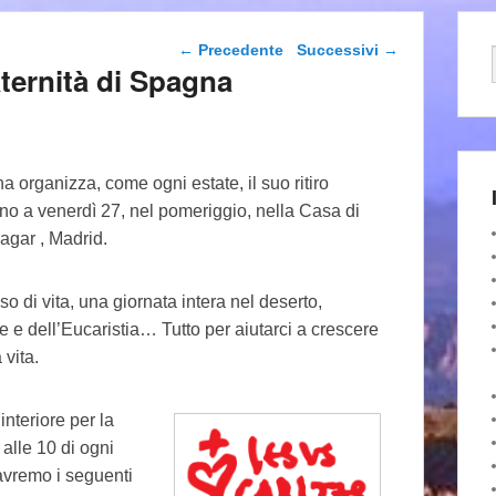
Navigazione articolo
←
Precedente
Successivi
→
aternità di Spagna
a organizza, come ogni estate, il suo ritiro
ino a venerdì 27, nel pomeriggio, nella Casa di
pagar , Madrid.
o di vita, una giornata intera nel deserto,
re e dell’Eucaristia… Tutto per aiutarci a crescere
 vita.
nteriore per la
alle 10 di ogni
 avremo i seguenti