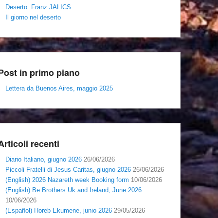
Deserto. Franz JALICS
Il giorno nel deserto
Post in primo piano
Lettera da Buenos Aires, maggio 2025
Articoli recenti
Diario Italiano, giugno 2026
26/06/2026
Piccoli Fratelli di Jesus Caritas, giugno 2026
26/06/2026
(English) 2026 Nazareth week Booking form
10/06/2026
(English) Be Brothers Uk and Ireland, June 2026
10/06/2026
(Español) Horeb Ekumene, junio 2026
29/05/2026