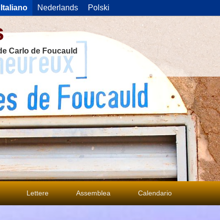
Italiano
Nederlands
Polski
s
 de Carlo de Foucauld
Lettere
Assemblea
Calendario