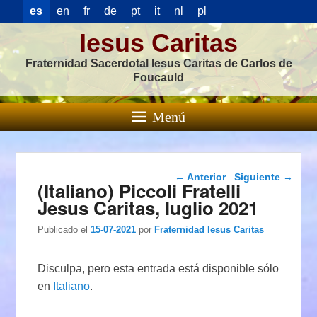
es
en
fr
de
pt
it
nl
pl
Iesus Caritas
Fraternidad Sacerdotal Iesus Caritas de Carlos de
Foucauld
Menú
Navegación de
←
Anterior
Siguiente
→
(Italiano) Piccoli Fratelli
entradas
Jesus Caritas, luglio 2021
Publicado el
15-07-2021
por
Fraternidad Iesus Caritas
Disculpa, pero esta entrada está disponible sólo
en
Italiano
.