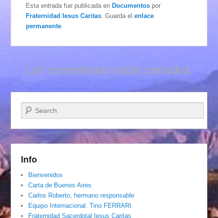
Esta entrada fue publicada en
Documentos
por
Fraternidad Iesus Caritas
. Guarda el
enlace
permanente
.
Los comentarios están cerrados.
Buscar
Info
Bienvenidos
Carta de Buenos Aires
Carlos Roberto, hermano responsable
Equipo Internacional. Tino FERRARI
Fraternidad Sacerdotal Iesus Caritas