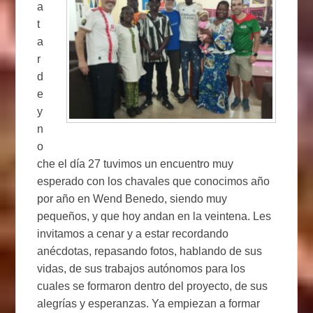
a
t
a
r
d
e
y
n
o
che el día 27 tuvimos un encuentro muy
esperado con los chavales que conocimos año
por año en Wend Benedo, siendo muy
pequeños, y que hoy andan en la veintena. Les
invitamos a cenar y a estar recordando
anécdotas, repasando fotos, hablando de sus
vidas, de sus trabajos autónomos para los
cuales se formaron dentro del proyecto, de sus
alegrías y esperanzas. Ya empiezan a formar