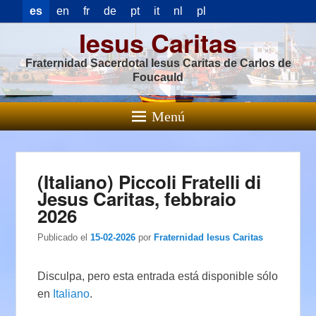
es
en
fr
de
pt
it
nl
pl
Iesus Caritas
Fraternidad Sacerdotal Iesus Caritas de Carlos de
Foucauld
Menú
(Italiano) Piccoli Fratelli di
Jesus Caritas, febbraio
2026
Publicado el
15-02-2026
por
Fraternidad Iesus Caritas
Disculpa, pero esta entrada está disponible sólo
en
Italiano
.