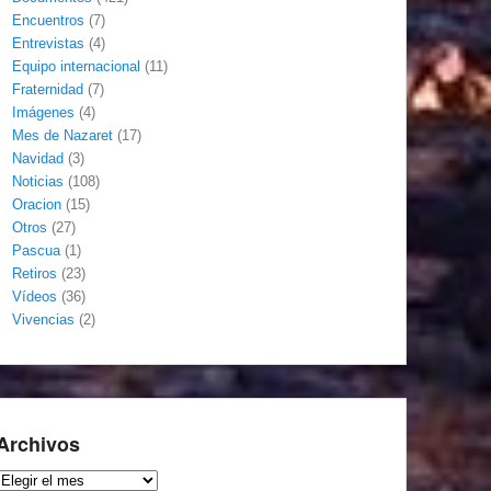
Encuentros
(7)
Entrevistas
(4)
Equipo internacional
(11)
Fraternidad
(7)
Imágenes
(4)
Mes de Nazaret
(17)
Navidad
(3)
Noticias
(108)
Oracion
(15)
Otros
(27)
Pascua
(1)
Retiros
(23)
Vídeos
(36)
Vivencias
(2)
Archivos
Archivos