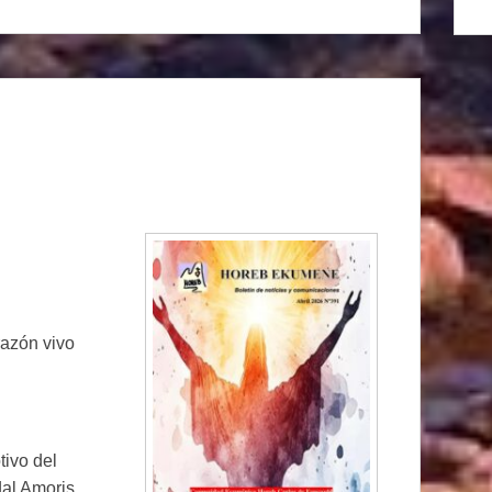
razón vivo
ivo del
dal Amoris