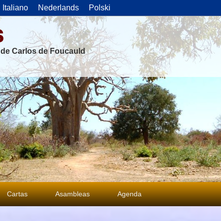
Italiano
Nederlands
Polski
s
s de Carlos de Foucauld
Cartas
Asambleas
Agenda