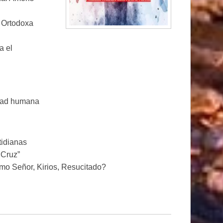
a Ortodoxa
a el
vidad humana
tidianas
 Cruz”
mo Señor, Kirios, Resucitado?