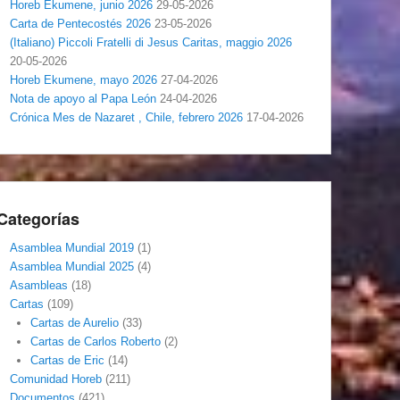
Horeb Ekumene, junio 2026
29-05-2026
Carta de Pentecostés 2026
23-05-2026
(Italiano) Piccoli Fratelli di Jesus Caritas, maggio 2026
20-05-2026
Horeb Ekumene, mayo 2026
27-04-2026
Nota de apoyo al Papa León
24-04-2026
Crónica Mes de Nazaret , Chile, febrero 2026
17-04-2026
Categorías
Asamblea Mundial 2019
(1)
Asamblea Mundial 2025
(4)
Asambleas
(18)
Cartas
(109)
Cartas de Aurelio
(33)
Cartas de Carlos Roberto
(2)
Cartas de Eric
(14)
Comunidad Horeb
(211)
Documentos
(421)