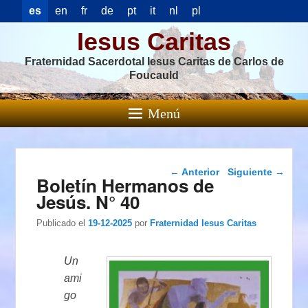
es
en
fr
de
pt
it
nl
pl
Iesus Caritas
Fraternidad Sacerdotal Iesus Caritas de Carlos de
Foucauld
Menú
Navegación de
←
Anterior
Siguiente
→
Boletín Hermanos de
entradas
Jesús. N° 40
Publicado el
19-12-2025
por
Fraternidad Iesus Caritas
Un
ami
go