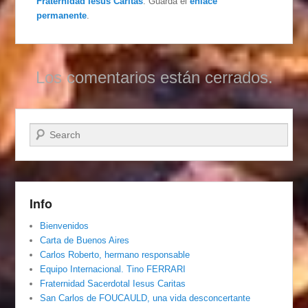
Fraternidad Iesus Caritas
. Guarda el
enlace
permanente
.
Los comentarios están cerrados.
Buscar
Info
Bienvenidos
Carta de Buenos Aires
Carlos Roberto, hermano responsable
Equipo Internacional. Tino FERRARI
Fraternidad Sacerdotal Iesus Caritas
San Carlos de FOUCAULD, una vida desconcertante