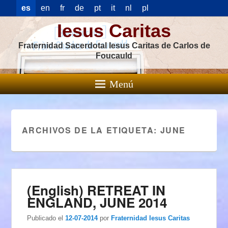
es
en
fr
de
pt
it
nl
pl
Iesus Caritas
Fraternidad Sacerdotal Iesus Caritas de Carlos de
Foucauld
Menú
ARCHIVOS DE LA ETIQUETA:
JUNE
(English) RETREAT IN
ENGLAND, JUNE 2014
Publicado el
12-07-2014
por
Fraternidad Iesus Caritas