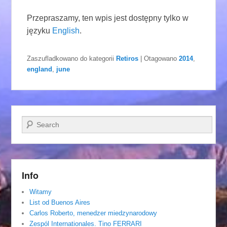
Przepraszamy, ten wpis jest dostępny tylko w
języku
English
.
Zaszufladkowano do kategorii
Retiros
|
Otagowano
2014
,
england
,
june
Szukaj
Info
Witamy
List od Buenos Aires
Carlos Roberto, menedzer miedzynarodowy
Zespól Internationales. Tino FERRARI