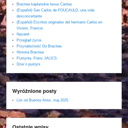
Bractwa kaplanskie Iesus Caritas
(Español) San Carlos de FOUCAULD, una vida
desconcertante
(Español) Escritos originales del hermano Carlos en
Viviers, Francia
Nazaret
Przegląd życia
Przynależność Do Bractwa
Historia Bractwa
Pustynia. Franz JALICS
Dzie´n pustyni
Wyróżnione posty
List od Buenos Aires, maj 2025
Ostatnie wpisy