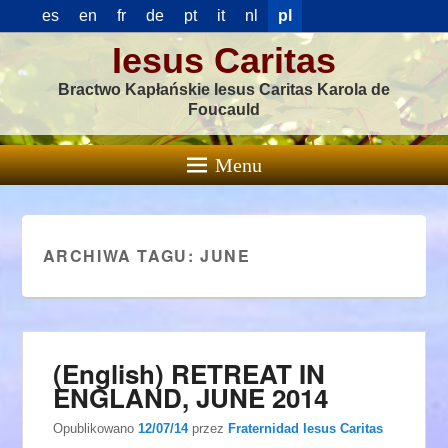
es
en
fr
de
pt
it
nl
pl
Iesus Caritas
Bractwo Kapłańskie Iesus Caritas Karola de
Foucauld
Menu
ARCHIWA TAGU:
JUNE
(English) RETREAT IN
ENGLAND, JUNE 2014
Opublikowano
12/07/14
przez
Fraternidad Iesus Caritas