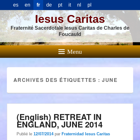
es
en
fr
de
pt
it
nl
pl
Iesus Caritas
Fraternité Sacerdotale Iesus Caritas de Charles de
Foucauld
Menu
ARCHIVES DES ÉTIQUETTES :
JUNE
(English) RETREAT IN
ENGLAND, JUNE 2014
Publié le
12/07/2014
par
Fraternidad Iesus Caritas