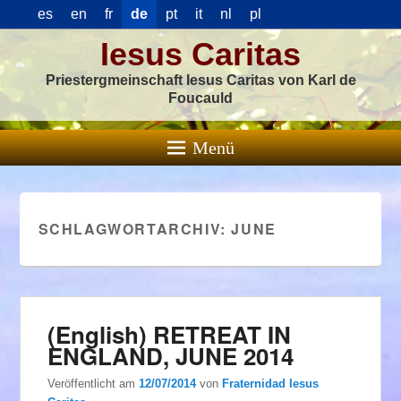
es
en
fr
de
pt
it
nl
pl
Iesus Caritas
Priestergmeinschaft Iesus Caritas von Karl de
Foucauld
Menü
SCHLAGWORTARCHIV:
JUNE
(English) RETREAT IN
ENGLAND, JUNE 2014
Veröffentlicht am
12/07/2014
von
Fraternidad Iesus