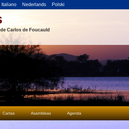
Italiano
Nederlands
Polski
s
s de Carlos de Foucauld
Cartas
Asambleas
Agenda