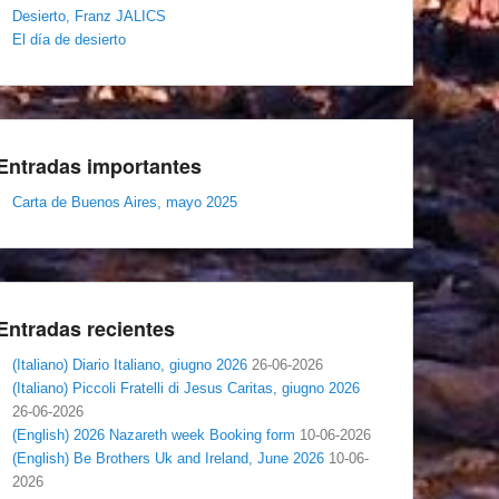
Desierto, Franz JALICS
El día de desierto
Entradas importantes
Carta de Buenos Aires, mayo 2025
Entradas recientes
(Italiano) Diario Italiano, giugno 2026
26-06-2026
(Italiano) Piccoli Fratelli di Jesus Caritas, giugno 2026
26-06-2026
(English) 2026 Nazareth week Booking form
10-06-2026
(English) Be Brothers Uk and Ireland, June 2026
10-06-
2026