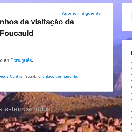
Navegación de
←
Anterior
Siguiente
→
entradas
inhos da visitação da
 Foucauld
lo en
Português
.
Iesus Caritas
. Guarda el
enlace permanente
.
s están cerrados.