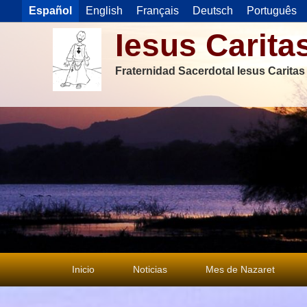
Español
English
Français
Deutsch
Português
Iesus Carita
Fraternidad Sacerdotal Iesus Carita
Menú
Inicio
Noticias
Mes de Nazaret
principal