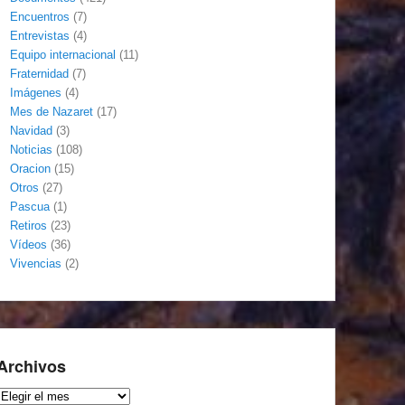
Encuentros
(7)
Entrevistas
(4)
Equipo internacional
(11)
Fraternidad
(7)
Imágenes
(4)
Mes de Nazaret
(17)
Navidad
(3)
Noticias
(108)
Oracion
(15)
Otros
(27)
Pascua
(1)
Retiros
(23)
Vídeos
(36)
Vivencias
(2)
Archivos
Archivos