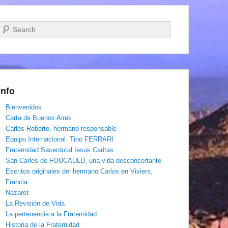
Buscar
Info
Bienvenidos
Carta de Buenos Aires
Carlos Roberto, hermano responsable
Equipo Internacional. Tino FERRARI
Fraternidad Sacerdotal Iesus Caritas
San Carlos de FOUCAULD, una vida desconcertante
Escritos originales del hermano Carlos en Viviers,
Francia
Nazaret
La Revisión de Vida
La pertenencia a la Fraternidad
Historia de la Fraternidad