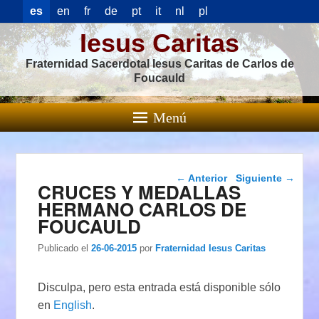
es
en
fr
de
pt
it
nl
pl
Iesus Caritas
Fraternidad Sacerdotal Iesus Caritas de Carlos de
Foucauld
Menú
Navegación de
←
Anterior
Siguiente
→
CRUCES Y MEDALLAS
entradas
HERMANO CARLOS DE
FOUCAULD
Publicado el
26-06-2015
por
Fraternidad Iesus Caritas
Disculpa, pero esta entrada está disponible sólo
en
English
.