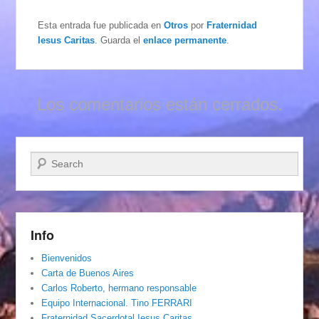
Esta entrada fue publicada en
Otros
por
Fraternidad
Iesus Caritas
. Guarda el
enlace permanente
.
Los comentarios están cerrados.
Buscar
Info
Bienvenidos
Carta de Buenos Aires
Carlos Roberto, hermano responsable
Equipo Internacional. Tino FERRARI
Fraternidad Sacerdotal Iesus Caritas