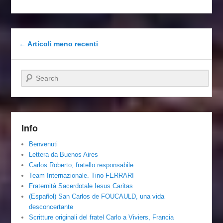
Navigazione articolo
←
Articoli meno recenti
Cerca
Info
Benvenuti
Lettera da Buenos Aires
Carlos Roberto, fratello responsabile
Team Internazionale. Tino FERRARI
Fraternità Sacerdotale Iesus Caritas
(Español) San Carlos de FOUCAULD, una vida
desconcertante
Scritture originali del fratel Carlo a Viviers, Francia