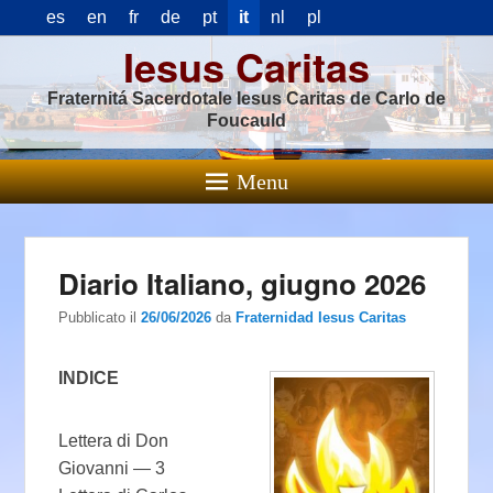
es
en
fr
de
pt
it
nl
pl
Iesus Caritas
Fraternitá Sacerdotale Iesus Caritas de Carlo de
Foucauld
Menu
Diario Italiano, giugno 2026
Pubblicato il
26/06/2026
da
Fraternidad Iesus Caritas
INDICE
Lettera di Don
Giovanni — 3