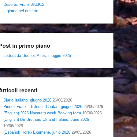
Deserto. Franz JALICS
Il giorno nel deserto
Post in primo piano
Lettera da Buenos Aires, maggio 2025
Articoli recenti
Diario Italiano, giugno 2026
26/06/2026
Piccoli Fratelli di Jesus Caritas, giugno 2026
26/06/2026
(English) 2026 Nazareth week Booking form
10/06/2026
(English) Be Brothers Uk and Ireland, June 2026
10/06/2026
(Español) Horeb Ekumene, junio 2026
29/05/2026