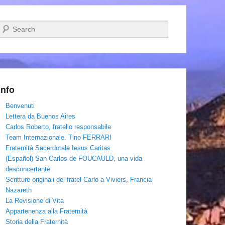
Cerca
Info
Benvenuti
Lettera da Buenos Aires
Carlos Roberto, fratello responsabile
Team Internazionale. Tino FERRARI
Fraternità Sacerdotale Iesus Caritas
(Español) San Carlos de FOUCAULD, una vida
desconcertante
Scritture originali del fratel Carlo a Viviers, Francia
Nazareth
La Revisione di Vita
Appartenenza alla Fraternità
Storia della Fraternità