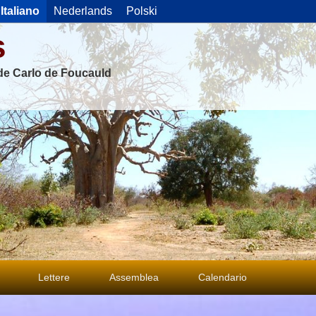
Italiano
Nederlands
Polski
s
 de Carlo de Foucauld
Lettere
Assemblea
Calendario