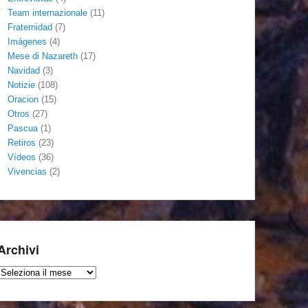
Team internazionale
(11)
Fraternidad
(7)
Imágenes
(4)
Mese di Nazareth
(17)
Navidad
(3)
Notizie
(108)
Oracion
(15)
Otros
(27)
Pascua
(1)
Retiros
(23)
Vídeos
(36)
Vivencias
(2)
Archivi
Archivi