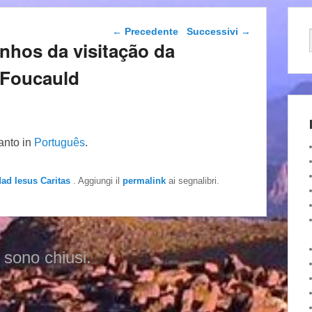
Navigazione articolo
←
Precedente
Successivi
→
inhos da visitação da
 Foucauld
tanto in
Português
.
dad Iesus Caritas
. Aggiungi il
permalink
ai segnalibri.
 sono chiusi.