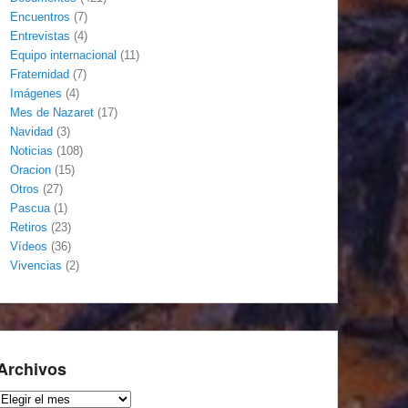
Encuentros
(7)
Entrevistas
(4)
Equipo internacional
(11)
Fraternidad
(7)
Imágenes
(4)
Mes de Nazaret
(17)
Navidad
(3)
Noticias
(108)
Oracion
(15)
Otros
(27)
Pascua
(1)
Retiros
(23)
Vídeos
(36)
Vivencias
(2)
Archivos
Archivos