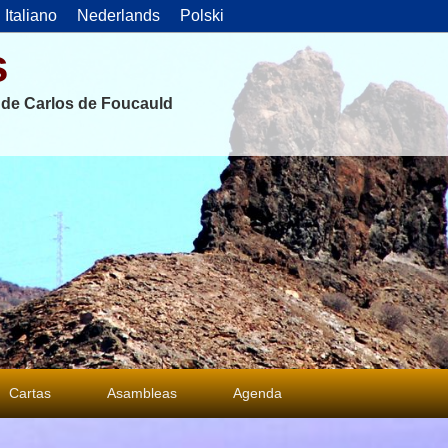
Italiano
Nederlands
Polski
s
s de Carlos de Foucauld
Cartas
Asambleas
Agenda