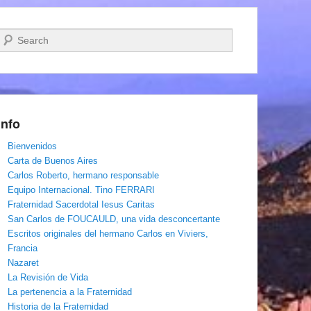
Buscar
Info
Bienvenidos
Carta de Buenos Aires
Carlos Roberto, hermano responsable
Equipo Internacional. Tino FERRARI
Fraternidad Sacerdotal Iesus Caritas
San Carlos de FOUCAULD, una vida desconcertante
Escritos originales del hermano Carlos en Viviers,
Francia
Nazaret
La Revisión de Vida
La pertenencia a la Fraternidad
Historia de la Fraternidad