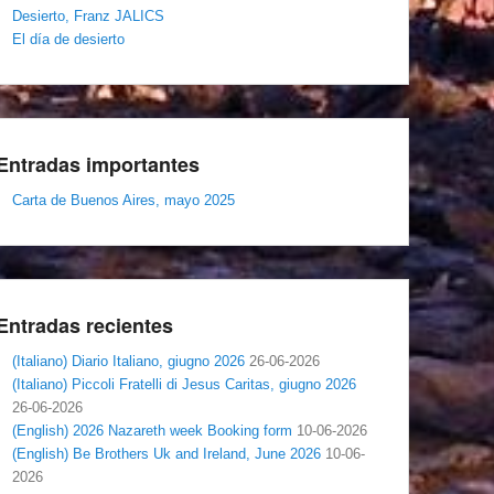
Desierto, Franz JALICS
El día de desierto
Entradas importantes
Carta de Buenos Aires, mayo 2025
Entradas recientes
(Italiano) Diario Italiano, giugno 2026
26-06-2026
(Italiano) Piccoli Fratelli di Jesus Caritas, giugno 2026
26-06-2026
(English) 2026 Nazareth week Booking form
10-06-2026
(English) Be Brothers Uk and Ireland, June 2026
10-06-
2026