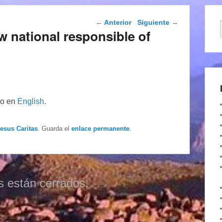
Navegación de
←
Anterior
Siguiente
→
entradas
 national responsible of
lo en
English
.
Iesus Caritas
. Guarda el
enlace permanente
.
s están cerrados.