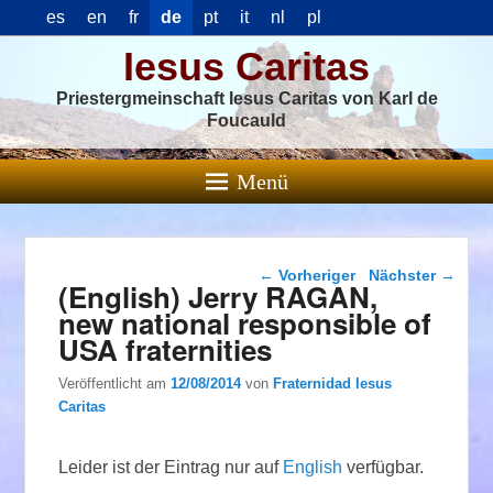
es
en
fr
de
pt
it
nl
pl
Iesus Caritas
Priestergmeinschaft Iesus Caritas von Karl de
Foucauld
Menü
Beitragsnavigation
←
Vorheriger
Nächster
→
(English) Jerry RAGAN,
new national responsible of
USA fraternities
Veröffentlicht am
12/08/2014
von
Fraternidad Iesus
Caritas
Leider ist der Eintrag nur auf
English
verfügbar.