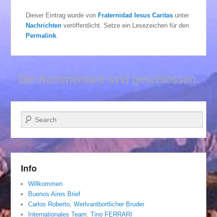
Dieser Eintrag wurde von
Fraternidad Iesus Caritas
unter
Nachrichten
veröffentlicht. Setze ein Lesezeichen für den
Permalink
.
Die Kommentare sind geschlossen.
Suchen
Info
Willkommen
Buenos Aires Brief
Carlos Roberto, Werlvantbortlicher Bruder
Internationales Team. Tino FERRARI