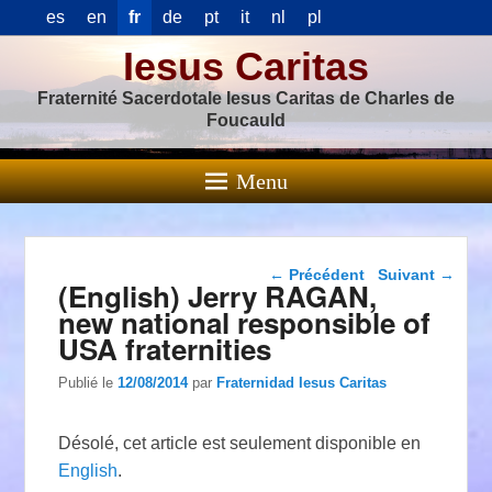
es
en
fr
de
pt
it
nl
pl
Iesus Caritas
Fraternité Sacerdotale Iesus Caritas de Charles de
Foucauld
Menu
Navigation dans les
←
Précédent
Suivant
→
(English) Jerry RAGAN,
articles
new national responsible of
USA fraternities
Publié le
12/08/2014
par
Fraternidad Iesus Caritas
Désolé, cet article est seulement disponible en
English
.