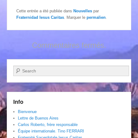
Cette entrée a été publiée dans
Nouvelles
par
Fraternidad Iesus Caritas
. Marquer le
permalien
.
Commentaires fermés.
Recherche
Info
Bienvenue
Lettre de Buenos Aires
Carlos Roberto, frère responsable
Équipe internationale. Tino FERRARI
Fraternité Sacerdotale Iesus Caritas