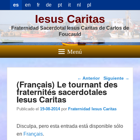
es
en
fr
de
pt
it
nl
pl
Iesus Caritas
Fraternidad Sacerdotal Iesus Caritas de Carlos de
Foucauld
Menú
Navegación de
←
Anterior
Siguiente
→
(Français) Le tournant des
entradas
fraternités sacerdotales
Iesus Caritas
Publicado el
19-08-2014
por
Fraternidad Iesus Caritas
Disculpa, pero esta entrada está disponible sólo
en
Français
.