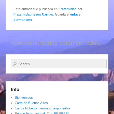
Esta entrada fue publicada en
Fraternidad
por
Fraternidad Iesus Caritas
. Guarda el
enlace
permanente
.
Los comentarios están cerrados.
Buscar
Info
Bienvenidos
Carta de Buenos Aires
Carlos Roberto, hermano responsable
Equipo Internacional. Tino FERRARI