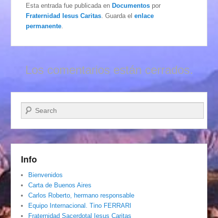
Esta entrada fue publicada en
Documentos
por
Fraternidad Iesus Caritas
. Guarda el
enlace
permanente
.
Los comentarios están cerrados.
Buscar
Info
Bienvenidos
Carta de Buenos Aires
Carlos Roberto, hermano responsable
Equipo Internacional. Tino FERRARI
Fraternidad Sacerdotal Iesus Caritas