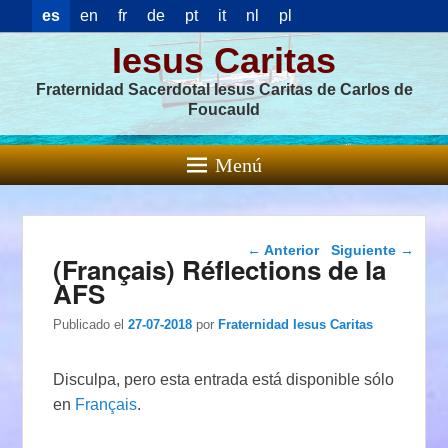
es
en
fr
de
pt
it
nl
pl
Iesus Caritas
Fraternidad Sacerdotal Iesus Caritas de Carlos de
Foucauld
Menú
Navegación de
←
Anterior
Siguiente
→
(Français) Réflections de la
entradas
AFS
Publicado el
27-07-2018
por
Fraternidad Iesus Caritas
Disculpa, pero esta entrada está disponible sólo
en
Français
.