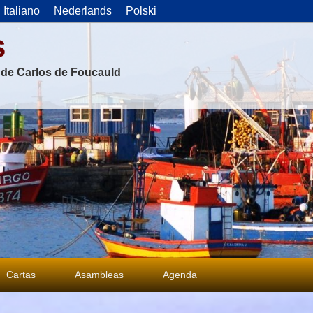
Italiano
Nederlands
Polski
s
s de Carlos de Foucauld
Cartas
Asambleas
Agenda