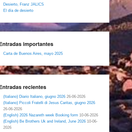
Desierto, Franz JALICS
El día de desierto
Entradas importantes
Carta de Buenos Aires, mayo 2025
Entradas recientes
(Italiano) Diario Italiano, giugno 2026
26-06-2026
(Italiano) Piccoli Fratelli di Jesus Caritas, giugno 2026
26-06-2026
(English) 2026 Nazareth week Booking form
10-06-2026
(English) Be Brothers Uk and Ireland, June 2026
10-06-
2026