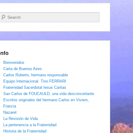
Buscar
Info
Bienvenidos
Carta de Buenos Aires
Carlos Roberto, hermano responsable
Equipo Internacional. Tino FERRARI
Fraternidad Sacerdotal Iesus Caritas
San Carlos de FOUCAULD, una vida desconcertante
Escritos originales del hermano Carlos en Viviers,
Francia
Nazaret
La Revisión de Vida
La pertenencia a la Fraternidad
Historia de la Fraternidad