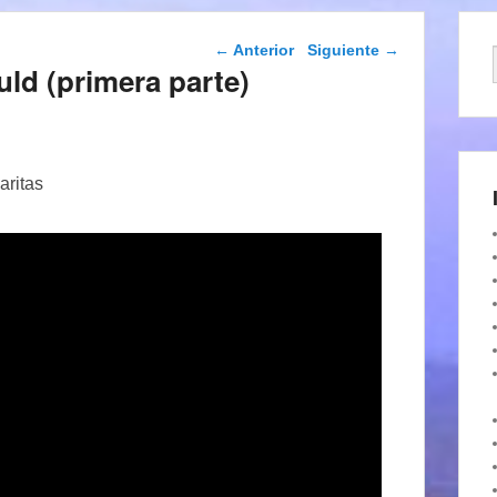
Navegación de
←
Anterior
Siguiente
→
entradas
ld (primera parte)
aritas