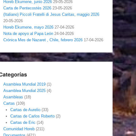
Horeb Ekumene, junio 2026
29-05-2026
Carta de Pentecostés 2026
23-05-2026
(Italiano) Piccoli Fratelli di Jesus Caritas, maggio 2026
20-05-2026
Horeb Ekumene, mayo 2026
27-04-2026
Nota de apoyo al Papa León
24-04-2026
Crónica Mes de Nazaret , Chile, febrero 2026
17-04-2026
Categorías
Asamblea Mundial 2019
(1)
Asamblea Mundial 2025
(4)
Asambleas
(18)
Cartas
(109)
Cartas de Aurelio
(33)
Cartas de Carlos Roberto
(2)
Cartas de Eric
(14)
Comunidad Horeb
(211)
Documentos
(421)