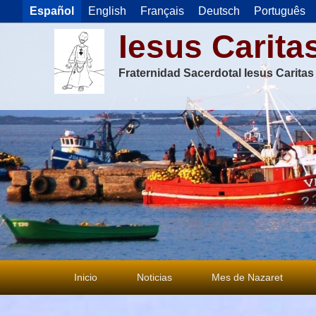
Español
English
Français
Deutsch
Português
Iesus Carita
Fraternidad Sacerdotal Iesus Carita
Menú
Inicio
Noticias
Mes de Nazaret
principal