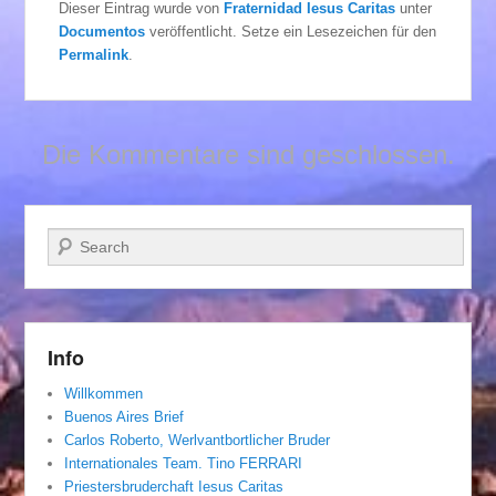
Dieser Eintrag wurde von
Fraternidad Iesus Caritas
unter
Documentos
veröffentlicht. Setze ein Lesezeichen für den
Permalink
.
Die Kommentare sind geschlossen.
Suchen
Info
Willkommen
Buenos Aires Brief
Carlos Roberto, Werlvantbortlicher Bruder
Internationales Team. Tino FERRARI
Priestersbruderchaft Iesus Caritas