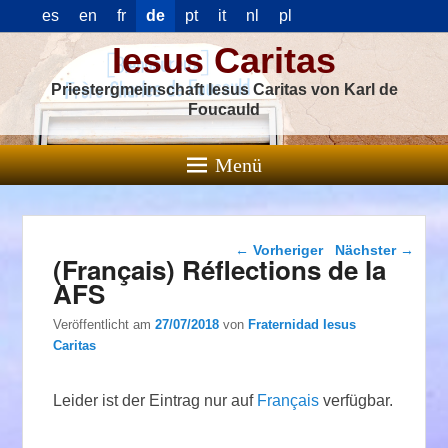
es
en
fr
de
pt
it
nl
pl
Iesus Caritas
Priestergmeinschaft Iesus Caritas von Karl de
Foucauld
Menü
Beitragsnavigation
←
Vorheriger
Nächster
→
(Français) Réflections de la
AFS
Veröffentlicht am
27/07/2018
von
Fraternidad Iesus
Caritas
Leider ist der Eintrag nur auf
Français
verfügbar.