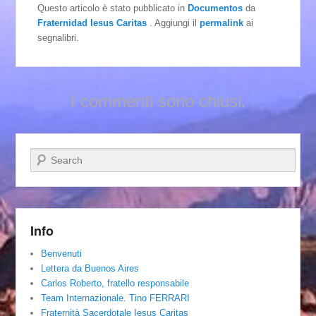
Questo articolo è stato pubblicato in
Documentos
da
Fraternidad Iesus Caritas
. Aggiungi il
permalink
ai
segnalibri.
I commenti sono chiusi.
Cerca
Info
Benvenuti
Lettera da Buenos Aires
Carlos Roberto, fratello responsabile
Team Internazionale. Tino FERRARI
Fraternità Sacerdotale Iesus Caritas