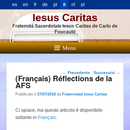
es
en
fr
de
pt
it
nl
pl
Iesus Caritas
Fraternitá Sacerdotale Iesus Caritas de Carlo de
Foucauld
Menu
Navigazione articolo
←
Precedente
Successivi
→
(Français) Réflections de la
AFS
Pubblicato il
27/07/2018
da
Fraternidad Iesus Caritas
Ci spiace, ma questo articolo è disponibile
soltanto in
Français
.