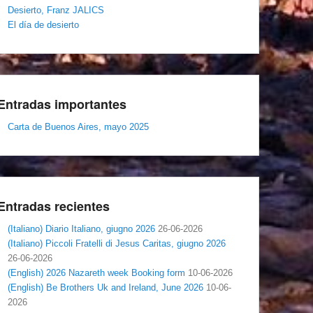
Desierto, Franz JALICS
El día de desierto
Entradas importantes
Carta de Buenos Aires, mayo 2025
Entradas recientes
(Italiano) Diario Italiano, giugno 2026
26-06-2026
(Italiano) Piccoli Fratelli di Jesus Caritas, giugno 2026
26-06-2026
(English) 2026 Nazareth week Booking form
10-06-2026
(English) Be Brothers Uk and Ireland, June 2026
10-06-
2026