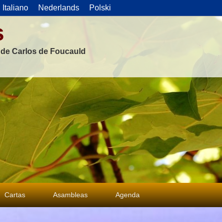
Italiano
Nederlands
Polski
s
s de Carlos de Foucauld
Cartas
Asambleas
Agenda