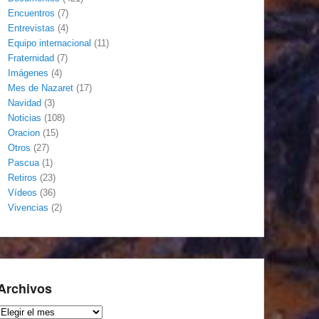
Encuentros
(7)
Entrevistas
(4)
Equipo internacional
(11)
Fraternidad
(7)
Imágenes
(4)
Mes de Nazaret
(17)
Navidad
(3)
Noticias
(108)
Oracion
(15)
Otros
(27)
Pascua
(1)
Retiros
(23)
Vídeos
(36)
Vivencias
(2)
Archivos
Archivos