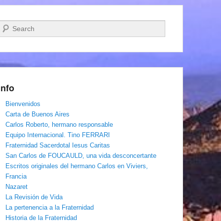
Buscar
Info
Bienvenidos
Carta de Buenos Aires
Carlos Roberto, hermano responsable
Equipo Internacional. Tino FERRARI
Fraternidad Sacerdotal Iesus Caritas
San Carlos de FOUCAULD, una vida desconcertante
Escritos originales del hermano Carlos en Viviers,
Francia
Nazaret
La Revisión de Vida
La pertenencia a la Fraternidad
Historia de la Fraternidad