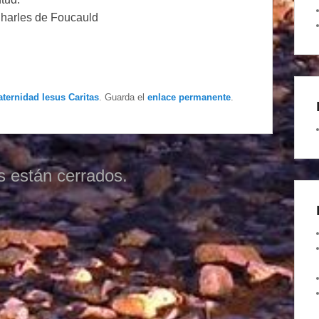
Charles de Foucauld
aternidad Iesus Caritas
. Guarda el
enlace permanente
.
s están cerrados.