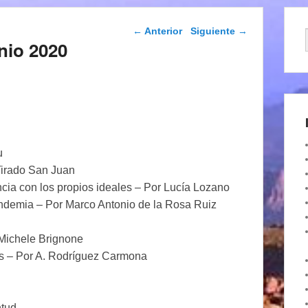
Navegación de
←
Anterior
Siguiente
→
entradas
nio 2020
u
Tirado San Juan
cia con los propios ideales – Por Lucía Lozano
andemia – Por Marco Antonio de la Rosa Ruiz
 Michele Brignone
os – Por A. Rodríguez Carmona
tud.