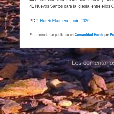
41
Nuevos Santos para la Iglesia, entre ellos 
PDF:
Horeb Ekumene junio 2020
Esta entrada fue publicada en
Comunidad Horeb
por
Fr
Los comentario