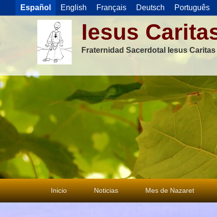
Español
English
Français
Deutsch
Português
Iesus Carita
Fraternidad Sacerdotal Iesus Carita
Menú
Inicio
Noticias
Mes de Nazaret
principal