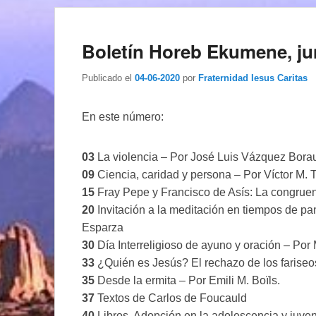
Boletín Horeb Ekumene, ju
Publicado el
04-06-2020
por
Fraternidad Iesus Caritas
En este número:
03
La violencia – Por José Luis Vázquez Bora
09
Ciencia, caridad y persona – Por Víctor M. 
15
Fray Pepe y Francisco de Asís: La congruen
20
Invitación a la meditación en tiempos de p
Esparza
30
Día Interreligioso de ayuno y oración – Por
33
¿Quién es Jesús? El rechazo de los farise
35
Desde la ermita – Por Emili M. Boïls.
37
Textos de Carlos de Foucauld
40
Libros. Adopción en la adolescencia y juven