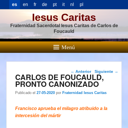
es
en
fr
de
pt
it
nl
pl
Iesus Caritas
Fraternidad Sacerdotal Iesus Caritas de Carlos de
Foucauld
Menú
Navegación de
←
Anterior
Siguiente
→
CARLOS DE FOUCAULD,
entradas
PRONTO CANONIZADO
Publicado el
27-05-2020
por
Fraternidad Iesus Caritas
Francisco aprueba el milagro atribuido a la
intercesión del mártir