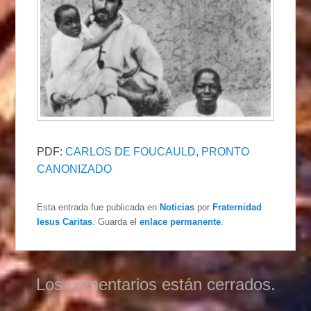
PDF:
CARLOS DE FOUCAULD, PRONTO
CANONIZADO
Esta entrada fue publicada en
Noticias
por
Fraternidad
Iesus Caritas
. Guarda el
enlace permanente
.
Los comentarios están cerrados.