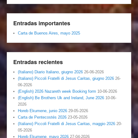
Entradas importantes
Carta de Buenos Aires, mayo 2025
Entradas recientes
(Italiano) Diario Italiano, giugno 2026
26-06-2026
(Italiano) Piccoli Fratelli di Jesus Caritas, giugno 2026
26-
06-2026
(English) 2026 Nazareth week Booking form
10-06-2026
(English) Be Brothers Uk and Ireland, June 2026
10-06-
2026
Horeb Ekumene, junio 2026
29-05-2026
Carta de Pentecostés 2026
23-05-2026
(Italiano) Piccoli Fratelli di Jesus Caritas, maggio 2026
20-
05-2026
Horeb Ekumene, mayo 2026
27-04-2026