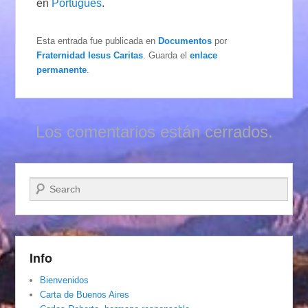
en
Português
.
Esta entrada fue publicada en
Documentos
por
Fraternidad Iesus Caritas
. Guarda el
enlace
permanente
.
Los comentarios están cerrados.
Buscar
Info
Bienvenidos
Carta de Buenos Aires