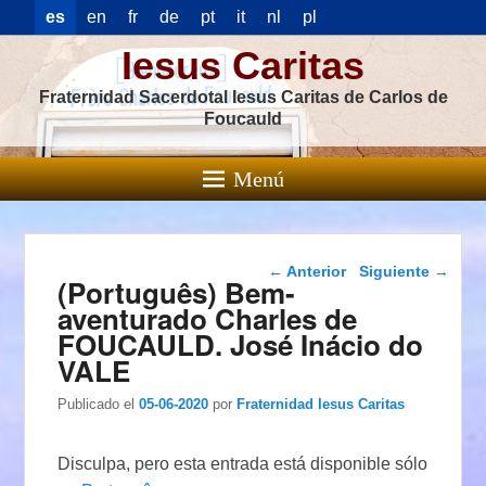
es
en
fr
de
pt
it
nl
pl
Iesus Caritas
Fraternidad Sacerdotal Iesus Caritas de Carlos de
Foucauld
Menú
Navegación de
←
Anterior
Siguiente
→
(Português) Bem-
entradas
aventurado Charles de
FOUCAULD. José Inácio do
VALE
Publicado el
05-06-2020
por
Fraternidad Iesus Caritas
Disculpa, pero esta entrada está disponible sólo