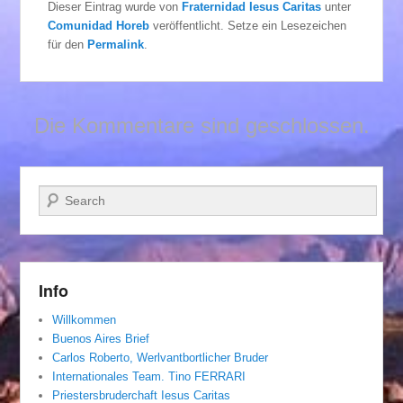
Dieser Eintrag wurde von
Fraternidad Iesus Caritas
unter
Comunidad Horeb
veröffentlicht. Setze ein Lesezeichen
für den
Permalink
.
Die Kommentare sind geschlossen.
Suchen
Info
Willkommen
Buenos Aires Brief
Carlos Roberto, Werlvantbortlicher Bruder
Internationales Team. Tino FERRARI
Priestersbruderchaft Iesus Caritas