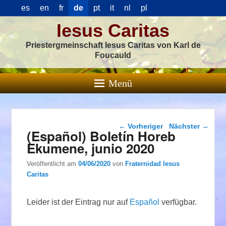
es
en
fr
de
pt
it
nl
pl
Iesus Caritas
Priestergmeinschaft Iesus Caritas von Karl de
Foucauld
Menü
Beitragsnavigation
←
Vorheriger
Nächster
→
(Español) Boletín Horeb
Ekumene, junio 2020
Veröffentlicht am
04/06/2020
von
Fraternidad Iesus
Caritas
Leider ist der Eintrag nur auf
Español
verfügbar.