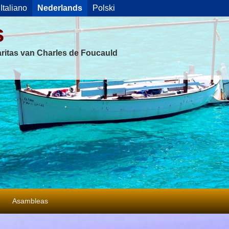
Italiano
Nederlands
Polski
s
ritas van Charles de Foucauld
Asambleas