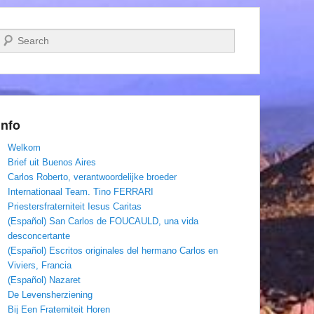
Zoeken
Info
Welkom
Brief uit Buenos Aires
Carlos Roberto, verantwoordelijke broeder
Internationaal Team. Tino FERRARI
Priestersfraterniteit Iesus Caritas
(Español) San Carlos de FOUCAULD, una vida
desconcertante
(Español) Escritos originales del hermano Carlos en
Viviers, Francia
(Español) Nazaret
De Levensherziening
Bij Een Fraterniteit Horen