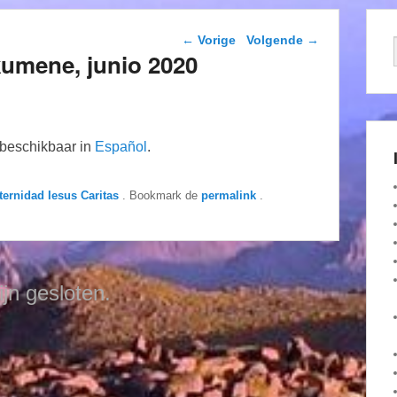
Berichtnavigatie
←
Vorige
Volgende
→
kumene, junio 2020
n beschikbaar in
Español
.
ternidad Iesus Caritas
. Bookmark de
permalink
.
ijn gesloten.