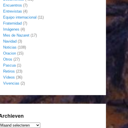
Encuentros
(7)
Entrevistas
(4)
Equipo internacional
(11)
Fraternidad
(7)
Imágenes
(4)
Mes de Nazaret
(17)
Navidad
(3)
Noticias
(108)
Oracion
(15)
Otros
(27)
Pascua
(1)
Retiros
(23)
Vídeos
(36)
Vivencias
(2)
Archieven
Archieven