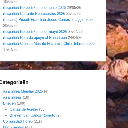
10/06/26
(Español) Horeb Ekumene, junio 2026
29/05/26
(Español) Carta de Pentecostés 2026
23/05/26
(Italiano) Piccoli Fratelli di Jesus Caritas, maggio 2026
20/05/26
(Español) Horeb Ekumene, mayo 2026
27/04/26
(Español) Nota de apoyo al Papa León
24/04/26
(Español) Crónica Mes de Nazaret , Chile, febrero 2026
17/04/26
Categorieën
Asamblea Mundial 2025
(4)
Asambleas
(18)
Brieven
(109)
Cartas de Aurelio
(33)
Brieven van Carlos Roberto
(2)
Comunidad Horeb
(211)
Documentos
(421)