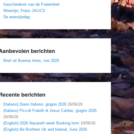
Geschiedenis van de Fraterniteit
Woestijn, Franz JALICS
De woestijndag
Aanbevolen berichten
Brief uit Buenos Aires, mei 2025
Recente berichten
(Italiano) Diario Italiano, giugno 2026
26/06/26
(Italiano) Piccoli Fratelli di Jesus Caritas, giugno 2026
26/06/26
(English) 2026 Nazareth week Booking form
10/06/26
(English) Be Brothers Uk and Ireland, June 2026