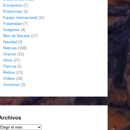
Encuentros
(7)
Entrevistas
(4)
Equipo internacional
(11)
Fraternidad
(7)
Imágenes
(4)
Mes de Nazaret
(17)
Navidad
(3)
Noticias
(108)
Oracion
(15)
Otros
(27)
Pascua
(1)
Retiros
(23)
Vídeos
(36)
Vivencias
(2)
Archivos
Archivos