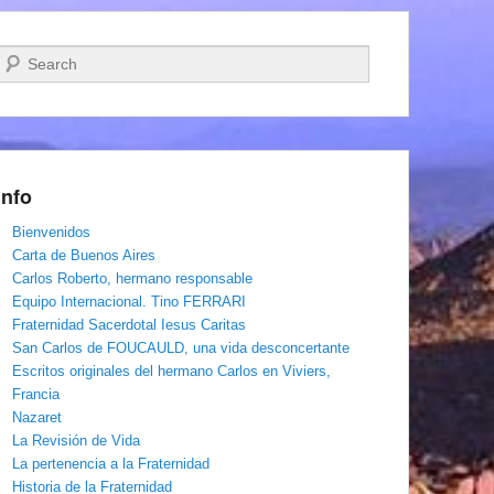
Buscar
Info
Bienvenidos
Carta de Buenos Aires
Carlos Roberto, hermano responsable
Equipo Internacional. Tino FERRARI
Fraternidad Sacerdotal Iesus Caritas
San Carlos de FOUCAULD, una vida desconcertante
Escritos originales del hermano Carlos en Viviers,
Francia
Nazaret
La Revisión de Vida
La pertenencia a la Fraternidad
Historia de la Fraternidad