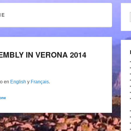
NE
EMBLY IN VERONA 2014
lo en
English
y
Français
.
one