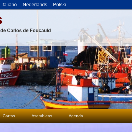
Italiano
Nederlands
Polski
s
s de Carlos de Foucauld
Cartas
Asambleas
Agenda