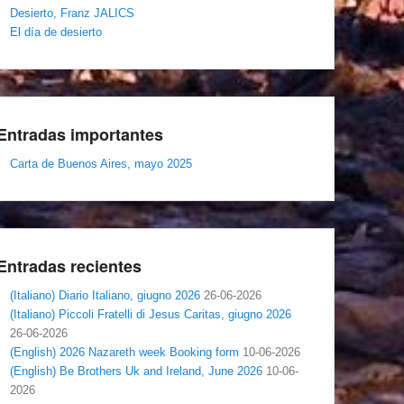
Desierto, Franz JALICS
El día de desierto
Entradas importantes
Carta de Buenos Aires, mayo 2025
Entradas recientes
(Italiano) Diario Italiano, giugno 2026
26-06-2026
(Italiano) Piccoli Fratelli di Jesus Caritas, giugno 2026
26-06-2026
(English) 2026 Nazareth week Booking form
10-06-2026
(English) Be Brothers Uk and Ireland, June 2026
10-06-
2026