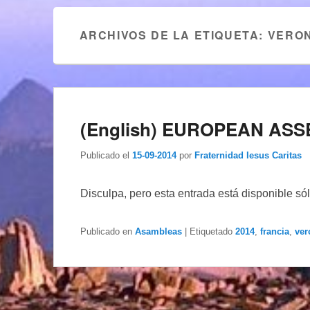
ARCHIVOS DE LA ETIQUETA:
VERO
(English) EUROPEAN ASS
Publicado el
15-09-2014
por
Fraternidad Iesus Caritas
Disculpa, pero esta entrada está disponible só
Publicado en
Asambleas
|
Etiquetado
2014
,
francia
,
ver