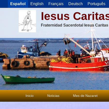
Español
English
Français
Deutsch
Português
Iesus Carita
Fraternidad Sacerdotal Iesus Carita
Menú
Inicio
Noticias
Mes de Nazaret
principal