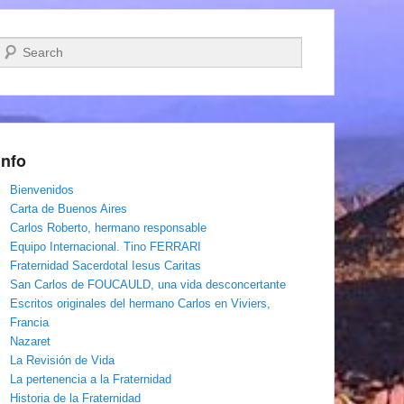
Buscar
Info
Bienvenidos
Carta de Buenos Aires
Carlos Roberto, hermano responsable
Equipo Internacional. Tino FERRARI
Fraternidad Sacerdotal Iesus Caritas
San Carlos de FOUCAULD, una vida desconcertante
Escritos originales del hermano Carlos en Viviers,
Francia
Nazaret
La Revisión de Vida
La pertenencia a la Fraternidad
Historia de la Fraternidad