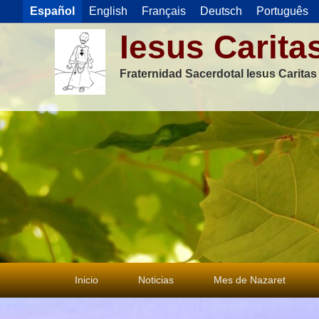
Español
English
Français
Deutsch
Português
Iesus Carita
Fraternidad Sacerdotal Iesus Carita
Menú
Inicio
Noticias
Mes de Nazaret
principal