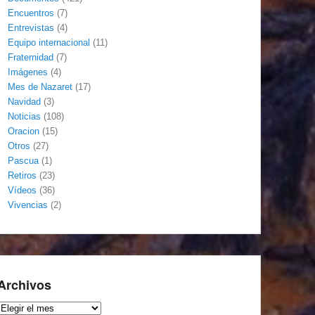
Encuentros
(7)
Entrevistas
(4)
Equipo internacional
(11)
Fraternidad
(7)
Imágenes
(4)
Mes de Nazaret
(17)
Navidad
(3)
Noticias
(108)
Oracion
(15)
Otros
(27)
Pascua
(1)
Retiros
(23)
Vídeos
(36)
Vivencias
(2)
Archivos
Archivos