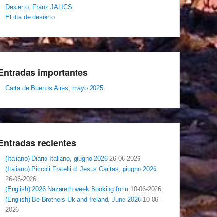
Desierto, Franz JALICS
El día de desierto
Entradas importantes
Carta de Buenos Aires, mayo 2025
Entradas recientes
(Italiano) Diario Italiano, giugno 2026
26-06-2026
(Italiano) Piccoli Fratelli di Jesus Caritas, giugno 2026
26-06-2026
(English) 2026 Nazareth week Booking form
10-06-2026
(English) Be Brothers Uk and Ireland, June 2026
10-06-
2026