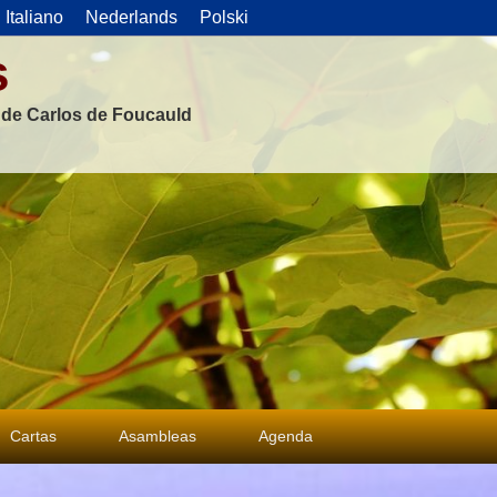
Italiano
Nederlands
Polski
s
s de Carlos de Foucauld
Cartas
Asambleas
Agenda