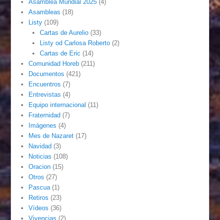
Asamblea Mundial 2025
(4)
Asambleas
(18)
Listy
(109)
Cartas de Aurelio
(33)
Listy od Carlosa Roberto
(2)
Cartas de Eric
(14)
Comunidad Horeb
(211)
Documentos
(421)
Encuentros
(7)
Entrevistas
(4)
Equipo internacional
(11)
Fraternidad
(7)
Imágenes
(4)
Mes de Nazaret
(17)
Navidad
(3)
Noticias
(108)
Oracion
(15)
Otros
(27)
Pascua
(1)
Retiros
(23)
Vídeos
(36)
Vivencias
(2)