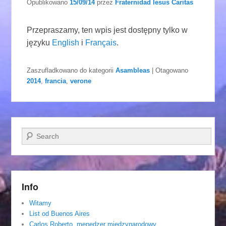
Opublikowano
15/09/14
przez
Fraternidad Iesus Caritas
Przepraszamy, ten wpis jest dostępny tylko w
języku
English
i
Français
.
Zaszufladkowano do kategorii
Asambleas
|
Otagowano
2014
,
francia
,
verone
Szukaj
Info
Witamy
List od Buenos Aires
Carlos Roberto, menedzer miedzynarodowy