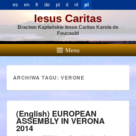
es
en
fr
de
pt
it
nl
pl
Iesus Caritas
Bractwo Kapłańskie Iesus Caritas Karola de
Foucauld
Menu
ARCHIWA TAGU:
VERONE
(English) EUROPEAN
ASSEMBLY IN VERONA
2014