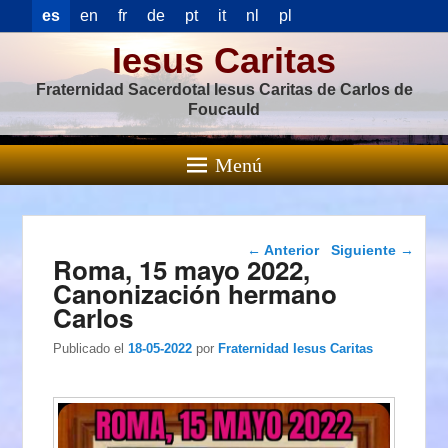
es
en
fr
de
pt
it
nl
pl
Iesus Caritas
Fraternidad Sacerdotal Iesus Caritas de Carlos de
Foucauld
Menú
Navegación de
←
Anterior
Siguiente
→
Roma, 15 mayo 2022,
entradas
Canonización hermano
Carlos
Publicado el
18-05-2022
por
Fraternidad Iesus Caritas