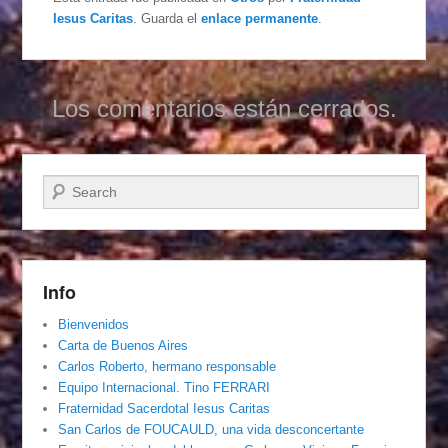
Iesus Caritas
. Guarda el
enlace permanente
.
Los comentarios están cerrados.
Buscar
Info
Bienvenidos
Carta de Buenos Aires
Carlos Roberto, hermano responsable
Equipo Internacional. Tino FERRARI
Fraternidad Sacerdotal Iesus Caritas
San Carlos de FOUCAULD, una vida desconcertante