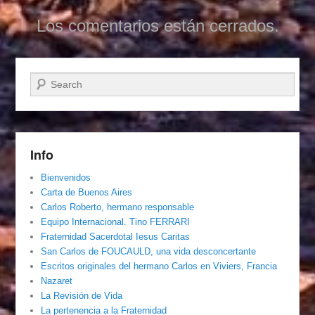
Los comentarios están cerrados.
Buscar
Info
Bienvenidos
Carta de Buenos Aires
Carlos Roberto, hermano responsable
Equipo Internacional. Tino FERRARI
Fraternidad Sacerdotal Iesus Caritas
San Carlos de FOUCAULD, una vida desconcertante
Escritos originales del hermano Carlos en Viviers, Francia
Nazaret
La Revisión de Vida
La pertenencia a la Fraternidad