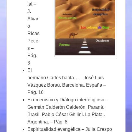
ial –
J.
Álvar
o
Ricas
Pece
s –
Pág.
3
El
hermano Carlos habla… – José Luis
Vázquez Borau. Barcelona. España –
Pág. 16
Ecumenismo y Diálogo interreligioso –
Germán Calderón Calderón. Paraná.
Brasil. Pablo César Ghilini. La Plata .
Argentina. – Pág. 8
Espiritualidad evangélica – Julia Crespo