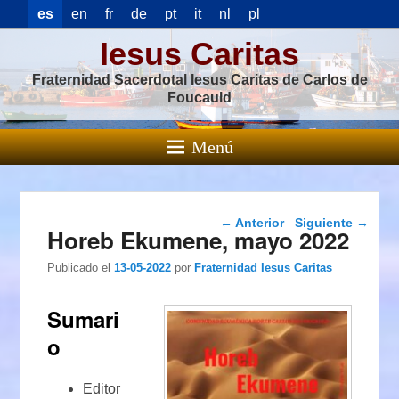
es
en
fr
de
pt
it
nl
pl
Iesus Caritas
Fraternidad Sacerdotal Iesus Caritas de Carlos de
Foucauld
Menú
Navegación de
←
Anterior
Siguiente
→
Horeb Ekumene, mayo 2022
entradas
Publicado el
13-05-2022
por
Fraternidad Iesus Caritas
Sumari
o
Editor