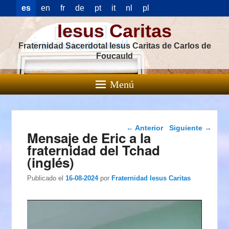
es
en
fr
de
pt
it
nl
pl
Iesus Caritas
Fraternidad Sacerdotal Iesus Caritas de Carlos de
Foucauld
Menú
Navegación de
←
Anterior
Siguiente
→
Mensaje de Eric a la
entradas
fraternidad del Tchad
(inglés)
Publicado el
16-08-2024
por
Fraternidad Iesus Caritas
Reproductor
de