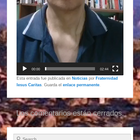
00:00
02:44
Esta entrada fue publicada en
Noticias
por
Fraternidad
Iesus Caritas
. Guarda el
enlace permanente
.
Los comentarios están cerrados.
Buscar