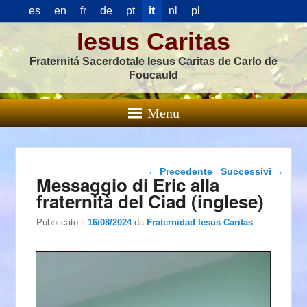
es
en
fr
de
pt
it
nl
pl
Iesus Caritas
Fraternitá Sacerdotale Iesus Caritas de Carlo de
Foucauld
Menu
Navigazione articolo
←
Precedente
Successivi
→
Messaggio di Eric alla
fraternità del Ciad (inglese)
Pubblicato il
16/08/2024
da
Fraternidad Iesus Caritas
Video
Player