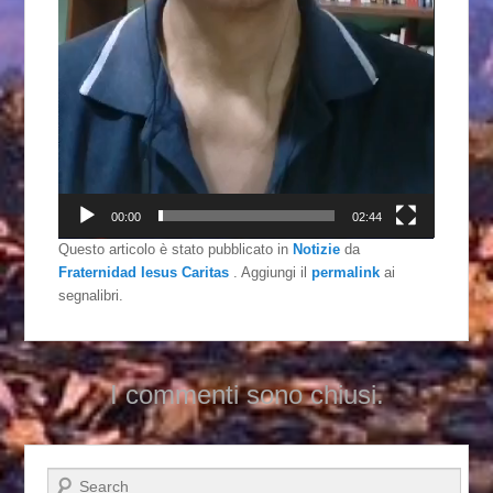
00:00
02:44
Questo articolo è stato pubblicato in
Notizie
da
Fraternidad Iesus Caritas
. Aggiungi il
permalink
ai
segnalibri.
I commenti sono chiusi.
Cerca