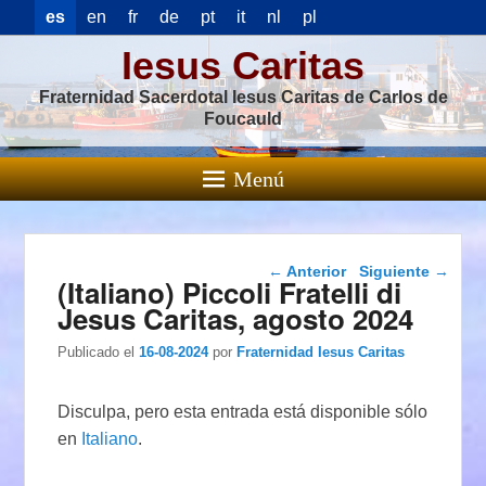
es
en
fr
de
pt
it
nl
pl
Iesus Caritas
Fraternidad Sacerdotal Iesus Caritas de Carlos de
Foucauld
Menú
Navegación de
←
Anterior
Siguiente
→
(Italiano) Piccoli Fratelli di
entradas
Jesus Caritas, agosto 2024
Publicado el
16-08-2024
por
Fraternidad Iesus Caritas
Disculpa, pero esta entrada está disponible sólo
en
Italiano
.