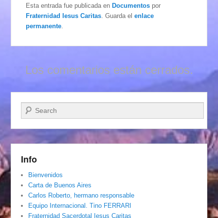
Esta entrada fue publicada en
Documentos
por
Fraternidad Iesus Caritas
. Guarda el
enlace
permanente
.
Los comentarios están cerrados.
Buscar
Info
Bienvenidos
Carta de Buenos Aires
Carlos Roberto, hermano responsable
Equipo Internacional. Tino FERRARI
Fraternidad Sacerdotal Iesus Caritas