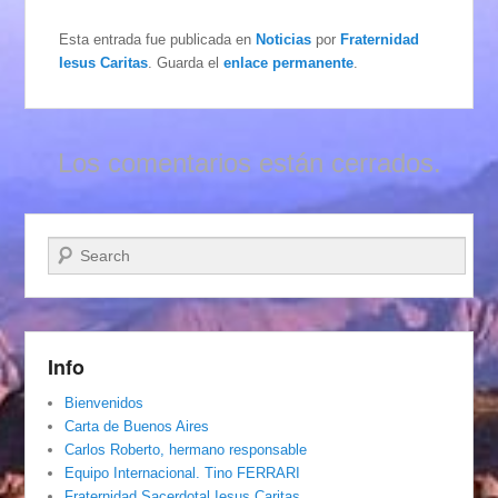
Esta entrada fue publicada en
Noticias
por
Fraternidad
Iesus Caritas
. Guarda el
enlace permanente
.
Los comentarios están cerrados.
Buscar
Info
Bienvenidos
Carta de Buenos Aires
Carlos Roberto, hermano responsable
Equipo Internacional. Tino FERRARI
Fraternidad Sacerdotal Iesus Caritas