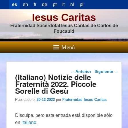
es
en
fr
de
pt
it
nl
pl
Iesus Caritas
Fraternidad Sacerdotal Iesus Caritas de Carlos de
Foucauld
Menú
Navegación de
←
Anterior
Siguiente
→
(Italiano) Notizie delle
entradas
Fraternità 2022. Piccole
Sorelle di Gesù
Publicado el
20-12-2022
por
Fraternidad Iesus Caritas
Disculpa, pero esta entrada está disponible sólo
en
Italiano
.