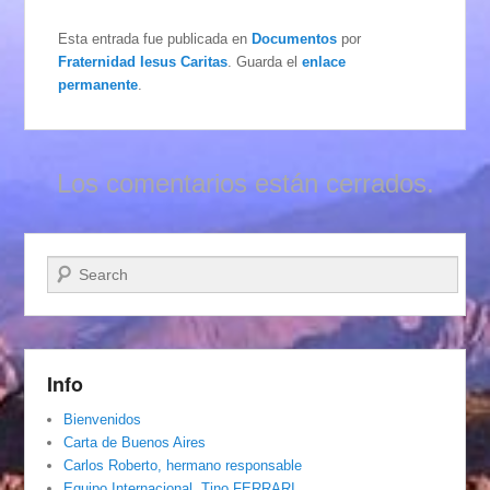
Esta entrada fue publicada en
Documentos
por
Fraternidad Iesus Caritas
. Guarda el
enlace
permanente
.
Los comentarios están cerrados.
Buscar
Info
Bienvenidos
Carta de Buenos Aires
Carlos Roberto, hermano responsable
Equipo Internacional. Tino FERRARI