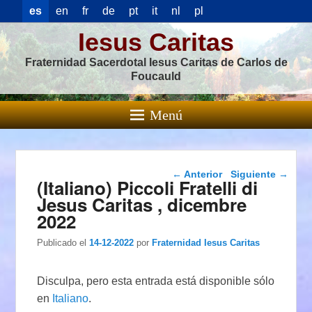
es
en
fr
de
pt
it
nl
pl
Iesus Caritas
Fraternidad Sacerdotal Iesus Caritas de Carlos de
Foucauld
Menú
Navegación de
←
Anterior
Siguiente
→
(Italiano) Piccoli Fratelli di
entradas
Jesus Caritas , dicembre
2022
Publicado el
14-12-2022
por
Fraternidad Iesus Caritas
Disculpa, pero esta entrada está disponible sólo
en
Italiano
.